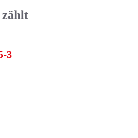
 zählt
5-3