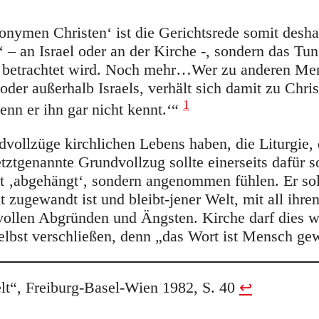
nymen Christen‘ ist die Gerichtsrede somit deshal
 – an Israel oder an der Kirche -, sondern das Tu
il betrachtet wird. Noch mehr…Wer zu anderen M
 oder außerhalb Israels, verhält sich damit zu Christ
1
wenn er ihn gar nicht kennt.‘“
undvollzüge kirchlichen Lebens haben, die Liturgie
tztgenannte Grundvollzug sollte einerseits dafür s
ht ‚abgehängt‘, sondern angenommen fühlen. Er sol
lt zugewandt ist und bleibt-jener Welt, mit all ihr
nvollen Abgründen und Ängsten. Kirche darf dies 
 selbst verschließen, denn „das Wort ist Mensch ge
t“, Freiburg-Basel-Wien 1982, S. 40
↩︎