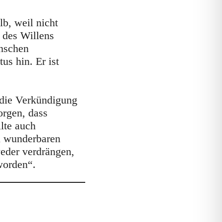
b, weil nicht
n des Willens
enschen
us hin. Er ist
, die Verkündigung
orgen, dass
lte auch
en wunderbaren
weder verdrängen,
worden“.