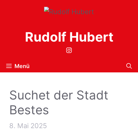
Zum
Inhalt
springen
Rudolf Hubert
Instagram
Menü
Suchet der Stadt
Bestes
8. Mai 2025