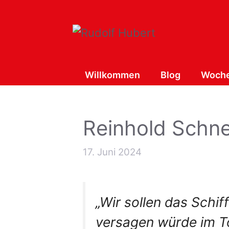
Zum
Inhalt
springen
Willkommen
Blog
Woche
Reinhold Schnei
17. Juni 2024
„Wir sollen das Schi
versagen würde im T