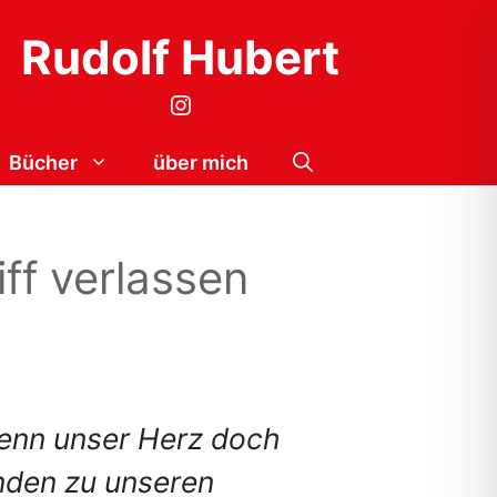
Rudolf Hubert
Instagram
Bücher
über mich
ff verlassen
wenn unser Herz doch
nden zu unseren