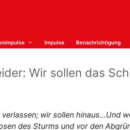
nimpulse
Impulse
Benachrichtigung
der: Wir sollen das Schi
ff verlassen; wir sollen hinaus…Und 
osen des Sturms und vor den Abgrü