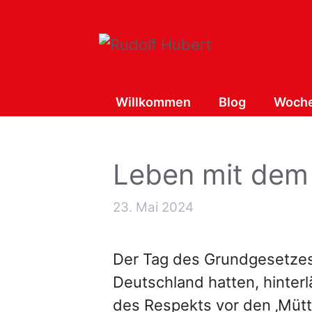
Zum
Inhalt
springen
Willkommen
Blog
Woche
Leben mit dem
23. Mai 2024
Der Tag des Grundgesetzes i
Deutschland hatten, hinterl
des Respekts vor den ‚Mütt