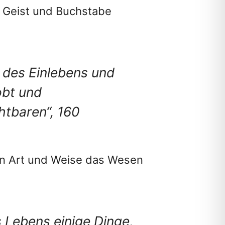
s Geist und Buchstabe
des Einlebens und
obt und
htbaren“, 160
en Art und Weise das Wesen
s Lebens einige Dinge,