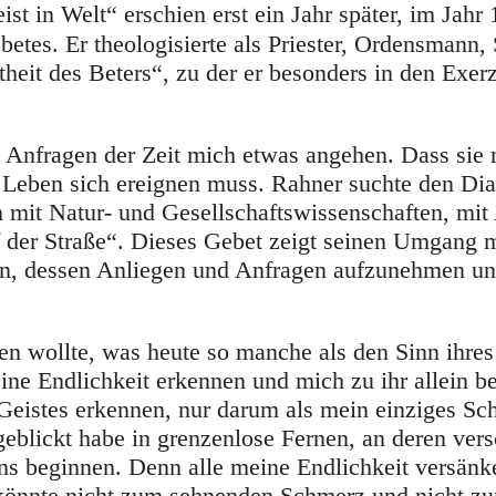
ist in Welt“ erschien erst ein Jahr später, im Jahr
etes. Er theologisierte als Priester, Ordensmann,
eit des Beters“, zu der er besonders in den Exerz
d Anfragen der Zeit mich etwas angehen. Dass sie
 Leben sich ereignen muss. Rahner suchte den Dia
m mit Natur- und Gesellschaftswissenschaften, mi
 der Straße“. Dieses Gebet zeigt seinen Umgang 
arin, dessen Anliegen und Anfragen aufzunehmen u
en wollte, was heute so manche als den Sinn ihre
ine Endlichkeit erkennen und mich zu ihr allein b
Geistes erkennen, nur darum als mein einziges Sch
geblickt habe in grenzenlose Fernen, an deren v
s beginnen. Denn alle meine Endlichkeit versänke
 könnte nicht zum sehnenden Schmerz und nicht z