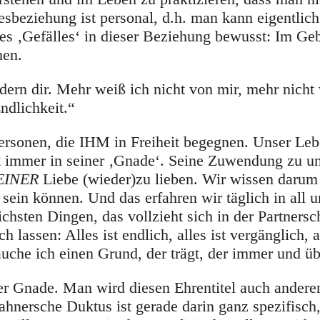
sbeziehung ist personal, d.h. man kann eigentlic
es ‚Gefälles‘ in dieser Beziehung bewusst: Im Geb
hen.
ondern dir. Mehr weiß ich nicht von mir, mehr nicht 
ndlichkeit.“
ersonen, die IHM in Freiheit begegnen. Unser Leb
ht immer in seiner ‚Gnade‘. Seine Zuwendung zu un
EINER
Liebe (wieder)zu lieben. Wir wissen darum
t sein können. Und das erfahren wir täglich in all 
hsten Dingen, das vollzieht sich in der Partnersch
 lassen: Alles ist endlich, alles ist vergänglich, a
uche ich einen Grund, der trägt, der immer und übe
der Gnade. Man wird diesen Ehrentitel auch ander
nersche Duktus ist gerade darin ganz spezifisch, 