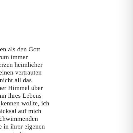
en als den Gott
arum immer
erzen heimlicher
einen vertrauten
icht all das
rner Himmel über
inn ihres Lebens
ekennen wollte, ich
icksal auf mich
erschwimmenden
 in ihrer eigenen