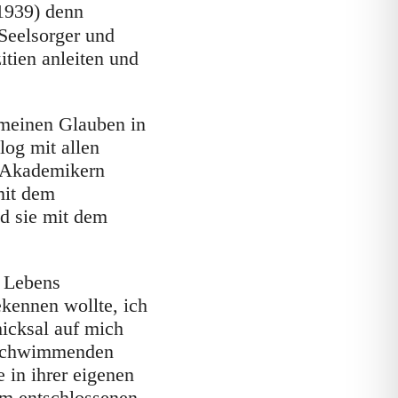
 1939) denn
 Seelsorger und
itien anleiten und
 meinen Glauben in
log mit allen
t Akademikern
mit dem
nd sie mit dem
s Lebens
ekennen wollte, ich
icksal auf mich
erschwimmenden
 in ihrer eigenen
um entschlossenen