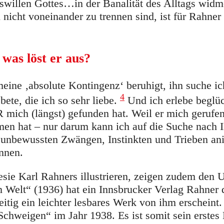
swillen Gottes…in der Banalität des Alltags wid
nicht voneinander zu trennen sind, ist für Rahner
 was löst er aus?
eine ‚absolute Kontingenz‘ beruhigt, ihn suche ich
4
ete, die ich so sehr liebe.
Und ich erlebe beglüc
 mich (längst) gefunden hat. Weil er mich gerufen
en hat – nur darum kann ich auf die Suche nach
n unbewussten Zwängen, Instinkten und Trieben an
ennen.
sie Karl Rahners illustrieren, zeigen zudem den 
n Welt“ (1936) hat ein Innsbrucker Verlag Rahner 
itig ein leichter lesbares Werk von ihm erscheint
chweigen“ im Jahr 1938. Es ist somit sein erstes 