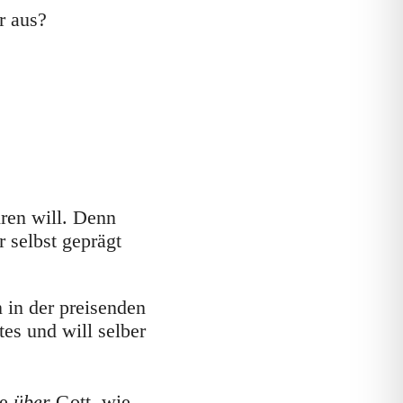
r aus?
ren will. Denn
r selbst geprägt
 in der preisenden
es und will selber
ie
über
Gott, wie