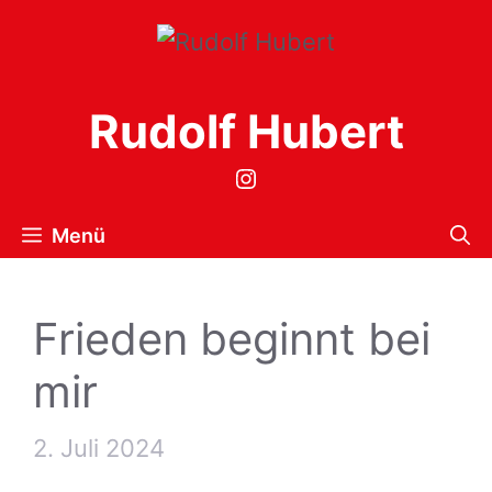
Zum
Inhalt
springen
Rudolf Hubert
Instagram
Menü
Frieden beginnt bei
mir
2. Juli 2024