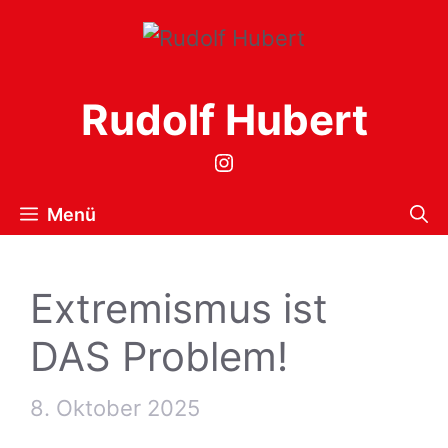
Zum
Inhalt
springen
Rudolf Hubert
Instagram
Menü
Extremismus ist
DAS Problem!
8. Oktober 2025