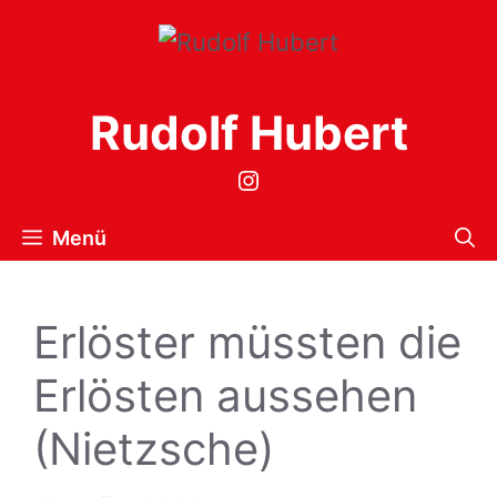
Zum
Inhalt
springen
Rudolf Hubert
Instagram
Menü
Erlöster müssten die
Erlösten aussehen
(Nietzsche)