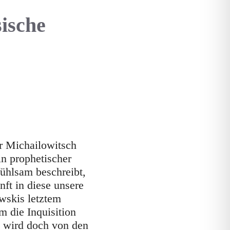
sische
r Michailowitsch
in prophetischer
ühlsam beschreibt,
ft in diese unsere
ewskis letztem
m die Inquisition
d wird doch von den