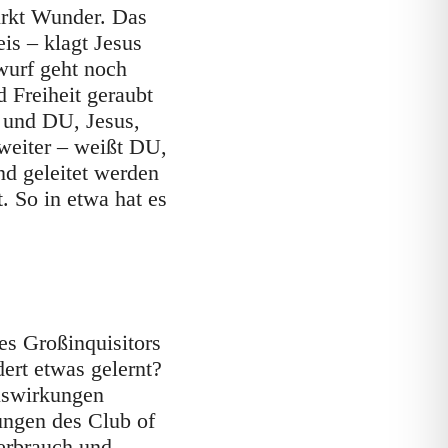
wirkt Wunder. Das
eis – klagt Jesus
rwurf geht noch
d Freiheit geraubt
 und DU, Jesus,
 weiter – weißt DU,
nd geleitet werden
. So in etwa hat es
es Großinquisitors
ert etwas gelernt?
uswirkungen
ungen des Club of
erbrauch und