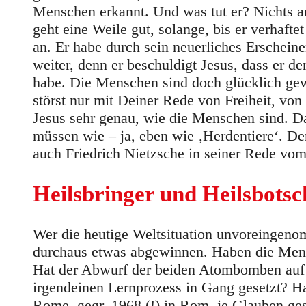
Menschen erkannt. Und was tut er? Nichts and
geht eine Weile gut, solange, bis er verhafte
an. Er habe durch sein neuerliches Erscheine
weiter, denn er beschuldigt Jesus, dass er d
habe. Die Menschen sind doch glücklich ge
störst nur mit Deiner Rede von Freiheit, vo
Jesus sehr genau, wie die Menschen sind. Da
müssen wie – ja, eben wie ‚Herdentiere‘. Der
auch Friedrich Nietzsche in seiner Rede v
Heilsbringer und Heilsbotsc
Wer die heutige Weltsituation unvoreingeno
durchaus etwas abgewinnen. Haben die Mens
Hat der Abwurf der beiden Atombomben auf z
irgendeinen Lernprozess in Gang gesetzt? H
Rome, gegr. 1968 (!) in Rom, je Glauben ge