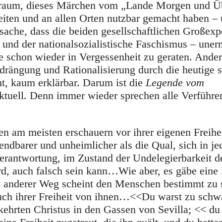
te Traum, dieses Märchen vom „Lande Morgen und 
Zeiten und an allen Orten nutzbar gemacht haben –
sache, dass die beiden gesellschaftlichen Großexp
nd der nationalsozialistische Faschismus – uner
 schon wieder in Vergessenheit zu geraten. Anders
drängung und Rationalisierung durch die heutige 
ht
,
kaum erklärbar. Darum ist die
Legende vom
tuell. Denn immer wieder sprechen alle Verführer
en am meisten erschauern vor ihrer eigenen Freih
endbarer und unheimlicher als die Qual, sich in 
Verantwortung, im Zustand der Undelegierbarkeit d
rd, auch falsch sein kann…Wie aber, es gäbe eine 
anderer Weg scheint den Menschen bestimmt zu s
uch ihrer Freiheit von ihnen…<<Du warst zu schw
ehrten Christus in den Gassen von Sevilla; << du