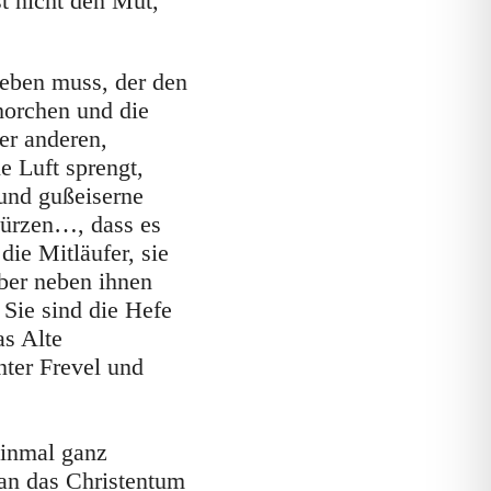
st nicht den Mut,
eben muss, der den
ehorchen und die
er anderen,
e Luft sprengt,
 und gußeiserne
kürzen…, dass es
ie Mitläufer, sie
aber neben ihnen
 Sie sind die Hefe
as Alte
ter Frevel und
einmal ganz
an das Christentum