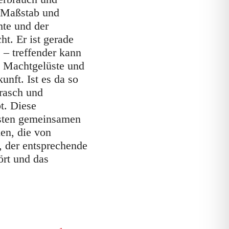
n Maßstab und
hte und der
ht. Er ist gerade
 – treffender kann
e Machtgelüste und
nft. Ist es da so
 rasch und
t. Diese
insten gemeinsamen
nen, die von
, der entsprechende
rt und das