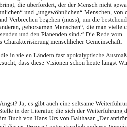
bringt, die überfordert, der der Mensch nicht gewac
nlichen“ und „ungewöhnlichen“ Menschen, von d
 und Verbrechen begehen (muss), um die bestehen
anderen, gehorsamen Menschen“, die man vielleic
Wissenden und den Planenden sind.“ Die Rede vom
s Charakterisierung menschlicher Gemeinschaft.
, die in vielen Ländern fast apokalyptische Ausma
ucht, dass diese Visionen schon heute längst Wir
ngst? Ja, es gibt auch eine seltsame Weiterführu
telle in der Literatur, die sich der Weiterführung 
s im Buch von Hans Urs von Balthasar „Der antirö
il dieser ‚Prozess‘ unter gänzlich anderen Vorzei