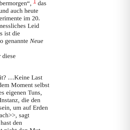
1
Übermorgen“,
das
 und auch heute
erimente im 20.
messliches Leid
 ist die
so genannte
Neue
 diese
eit? …Keine Last
jedem Moment selbst
es eigenen Tuns,
Instanz, die den
ein, um auf Erden
ach>>, sagt
 hast den