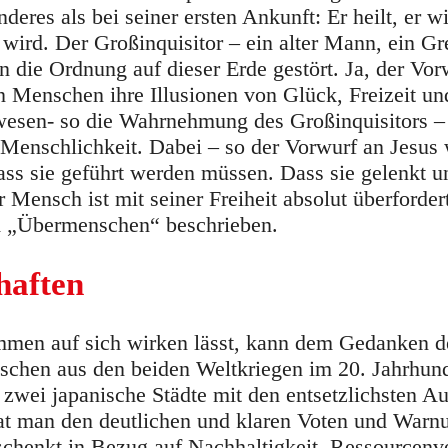
eres als bei seiner ersten Ankunft: Er heilt, er 
t wird. Der Großinquisitor – ein alter Mann, ein Gr
n die Ordnung auf dieser Erde gestört. Ja, der Vo
en Menschen ihre Illusionen von Glück, Freizeit un
wesen- so die Wahrnehmung des Großinquisitors –
n Menschlichkeit. Dabei – so der Vorwurf an Jesus
ss sie geführt werden müssen. Dass sie gelenkt u
 Mensch ist mit seiner Freiheit absolut überfordert
om „Übermenschen“ beschrieben.
haften
mmen auf sich wirken lässt, kann dem Gedanken d
chen aus den beiden Weltkriegen im 20. Jahrhund
wei japanische Städte mit den entsetzlichsten A
at man den deutlichen und klaren Voten und Warn
schenkt in Bezug auf Nachhaltigkeit, Ressourcenv