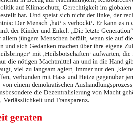
olitik auf Klimaschutz, Gerechtigkeit im globale
ellt hat. Und speist sich nicht der linke, der rec
tnis: Der Mensch ‚hat‘ s verbockt‘. Er kann es nic
kunft der Kinder und Enkel. „Die letzte Generation“
 allem jüngere Menschen befällt, wenn sie auf di
n und sich Gedanken machen über ihre eigene Zuku
eilsbringer‘ mit ‚Heilsbotschaften‘ aufwarten, die
r die nötigen Machtmittel an und in die Hand gib
taugt, viel zu langsam agiert, immer nur den ‚kle
reffen, verbunden mit Hass und Hetze gegenüber je
g, von einem demokratischen Aushandlungsprozess
nsbesondere die Dezentralisierung von Macht gehö
 Verlässlichkeit und Transparenz.
it geraten