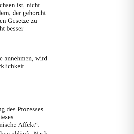
hsen ist, nicht
em, der gehorcht
den Gesetze zu
ht besser
ße annehmen, wird
klichkeit
ng des Prozesses
dieses
mische Affekt“.
chen abläuft. Nach