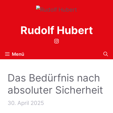
Zum
Inhalt
springen
Rudolf Hubert
Instagram
Menü
Das Bedürfnis nach
absoluter Sicherheit
30. April 2025